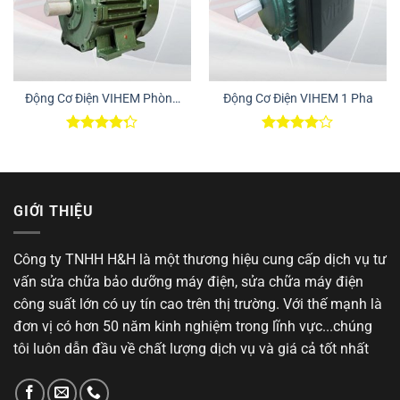
Động Cơ Điện VIHEM Phòng
Động Cơ Điện VIHEM 1 Pha
Nổ
Được xếp
Được
hạng
4.25
xếp hạng
5 sao
4.00
5
sao
GIỚI THIỆU
Công ty TNHH H&H là một thương hiệu cung cấp dịch vụ tư
vấn sửa chữa bảo dưỡng máy điện, sửa chữa máy điện
công suất lớn có uy tín cao trên thị trường. Với thế mạnh là
đơn vị có hơn 50 năm kinh nghiệm trong lĩnh vực...chúng
tôi luôn dẫn đầu về chất lượng dịch vụ và giá cả tốt nhất