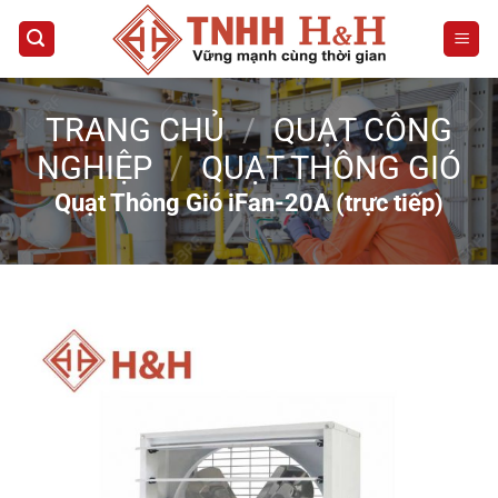
Bỏ
qua
nội
dung
TRANG CHỦ
/
QUẠT CÔNG
NGHIỆP
/
QUẠT THÔNG GIÓ
Quạt Thông Gió iFan-20A (trực tiếp)