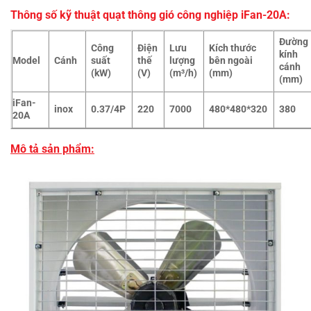
Thông số kỹ thuật quạt thông gió công nghiệp iFan-20A:
Đường
Công
Điện
Lưu
Kích thước
kính
Model
Cánh
suất
thế
lượng
bên ngoài
cánh
(kW)
(V)
(m³/h)
(mm)
(mm)
iFan-
inox
0.37/4P
220
7000
480*480*320
380
20A
Mô tả sản phẩm: