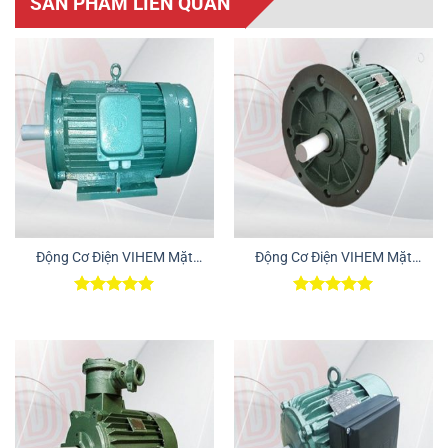
SẢN PHẨM LIÊN QUAN
Động Cơ Điện VIHEM Mặt
Động Cơ Điện VIHEM Mặt
Bích – Chân Đế
Bích
Được xếp
Được xếp
hạng
5.00
hạng
5.00
5 sao
5 sao