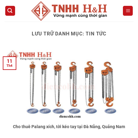
Bỏ
qua
nội
dung
LƯU TRỮ DANH MỤC:
TIN TỨC
11
Th4
Cho thuê Palang xích, tời kéo tay tại Đà Nẵng, Quảng Nam