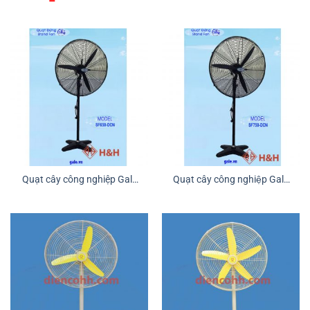
gốc
hiện
là:
tại
₫1.400.000.
là:
₫1.250.000.
Quạt cây công nghiệp Gale
Quạt cây công nghiệp Gale
SF650-DCN
SF750-DCN