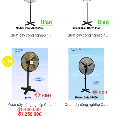
Quạt cây công nghiệp 4
Quạt cây công nghiệp 4
cánh IFAN NS-65 Plus
cánh IFAN NS-75 Plus
-11%
Quạt cây công nghiệp Gale
Quạt cây công nghiệp Gale
₫
1.400.000
D-500N
SF500-P
Giá
Giá
₫
1.250.000