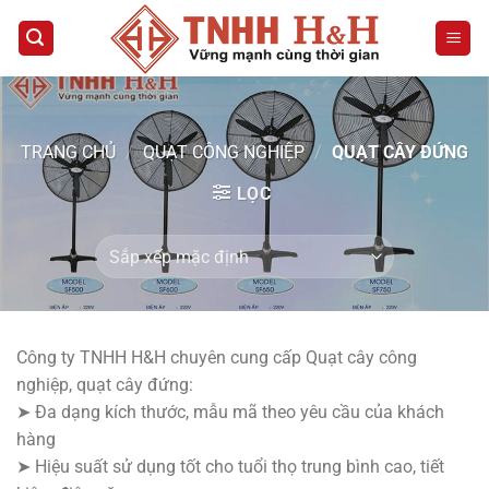
Bỏ
qua
nội
dung
TRANG CHỦ
/
QUẠT CÔNG NGHIỆP
/
QUẠT CÂY ĐỨNG
LỌC
Công ty TNHH H&H chuyên cung cấp Quạt cây công
nghiệp, quạt cây đứng:
➤ Đa dạng kích thước, mẫu mã theo yêu cầu của khách
hàng
➤ Hiệu suất sử dụng tốt cho tuổi thọ trung bình cao, tiết