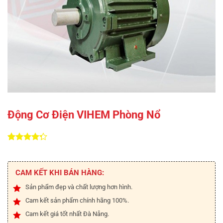
Động Cơ Điện VIHEM Phòng Nổ
4.25
4
trên
5 dựa
trên
đánh
CAM KẾT KHI BÁN HÀNG:
giá
Sản phẩm đẹp và chất lượng hơn hình.
Cam kết sản phẩm chính hãng 100%.
Cam kết giá tốt nhất Đà Nẵng.