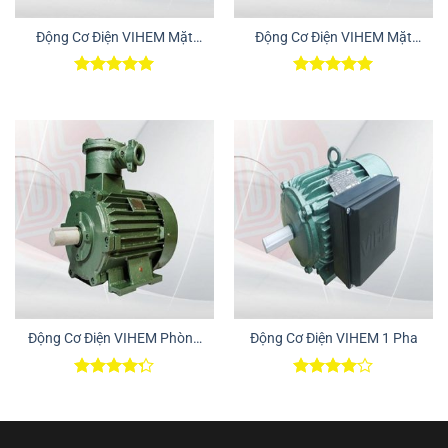
Động Cơ Điện VIHEM Mặt
Động Cơ Điện VIHEM Mặt
Bích – Chân Đế
Bích
Được xếp
Được xếp
hạng
5.00
hạng
5.00
5 sao
5 sao
Động Cơ Điện VIHEM Phòng
Động Cơ Điện VIHEM 1 Pha
Nổ
Được xếp
Được
hạng
4.25
xếp hạng
5 sao
4.00
5
sao