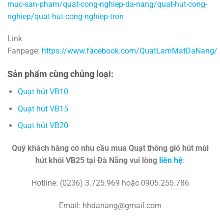
muc-san-pham/quat-cong-nghiep-da-nang/quat-hut-cong-
nghiep/quat-hut-cong-nghiep-tron
Link
Fanpage:
https://www.facebook.com/QuatLamMatDaNang/
Sản phẩm cùng chủng loại:
Quạt hút VB10
Quạt hút VB15
Quạt hút VB20
Quý khách hàng có nhu cầu mua Quạt thông gió hút mùi
hút khói VB25 tại Đà Nẵng vui lòng
liên hệ
:
Hotline: (0236) 3.725.969 hoặc 0905.255.786
Email: hhdanang@gmail.com