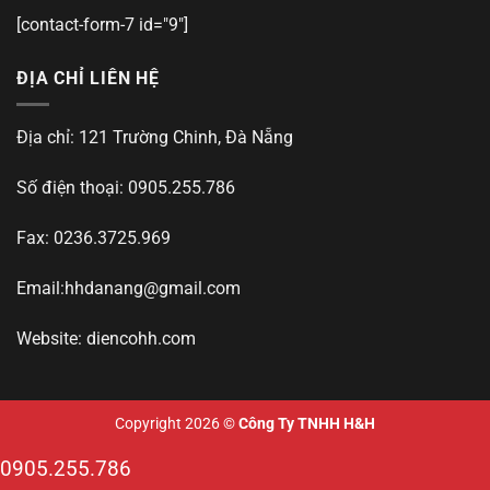
[contact-form-7 id="9"]
ĐỊA CHỈ LIÊN HỆ
Địa chỉ: 121 Trường Chinh, Đà Nẵng
Số điện thoại: 0905.255.786
Fax: 0236.3725.969
Email:
hhdanang@gmail.com
Website: diencohh.com
Copyright 2026 ©
Công Ty TNHH H&H
0905.255.786