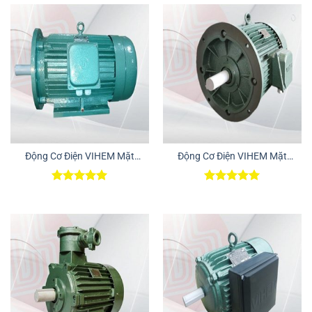
Động Cơ Điện VIHEM Mặt
Động Cơ Điện VIHEM Mặt
Bích – Chân Đế
Bích
Được xếp
Được xếp
hạng
5.00
hạng
5.00
5 sao
5 sao