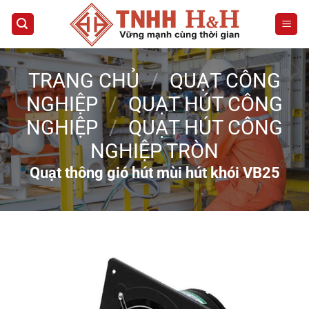
Bỏ
qua
nội
dung
TRANG CHỦ
/
QUẠT CÔNG
NGHIỆP
/
QUẠT HÚT CÔNG
NGHIỆP
/
QUẠT HÚT CÔNG
NGHIỆP TRÒN
Quạt thông gió hút mùi hút khói VB25