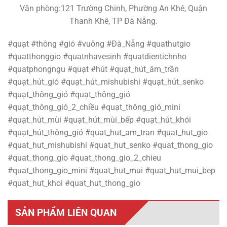
Văn phòng:121 Trường Chinh, Phường An Khê, Quận
Thanh Khê, TP Đà Nẵng.
#quạt #thông #gió #vuông #Đà_Nẵng #quathutgio
#quatthonggio #quatnhavesinh #quatdientichnho
#quatphongngu #quạt #hút #quạt_hút_âm_trần
#quạt_hút_gió #quạt_hút_mishubishi #quạt_hút_senko
#quạt_thông_gió #quạt_thông_gió
#quạt_thông_gió_2_chiều #quạt_thông_gió_mini
#quạt_hút_mùi #quạt_hút_mùi_bếp #quạt_hút_khói
#quạt_hút_thông_gió #quat_hut_am_tran #quat_hut_gio
#quat_hut_mishubishi #quat_hut_senko #quat_thong_gio
#quat_thong_gio #quat_thong_gio_2_chieu
#quat_thong_gio_mini #quat_hut_mui #quat_hut_mui_bep
#quat_hut_khoi #quat_hut_thong_gio
SẢN PHẨM LIÊN QUAN