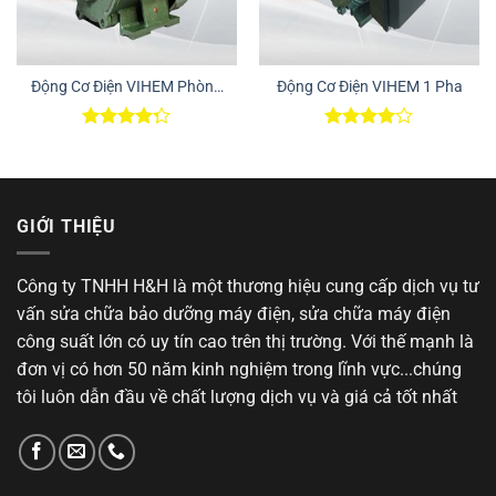
Động Cơ Điện VIHEM Phòng
Động Cơ Điện VIHEM 1 Pha
Nổ
Được xếp
Được
hạng
4.25
xếp hạng
5 sao
4.00
5
sao
GIỚI THIỆU
Công ty TNHH H&H là một thương hiệu cung cấp dịch vụ tư
vấn sửa chữa bảo dưỡng máy điện, sửa chữa máy điện
công suất lớn có uy tín cao trên thị trường. Với thế mạnh là
đơn vị có hơn 50 năm kinh nghiệm trong lĩnh vực...chúng
tôi luôn dẫn đầu về chất lượng dịch vụ và giá cả tốt nhất