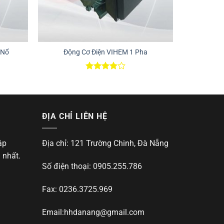
 Nổ
Động Cơ Điện VIHEM 1 Pha
Được
xếp hạng
4.00
5
sao
ĐỊA CHỈ LIÊN HỆ
ập
Địa chỉ: 121 Trường Chinh, Đà Nẵng
 nhất.
Số điện thoại: 0905.255.786
Fax: 0236.3725.969
Email:
hhdanang@gmail.com