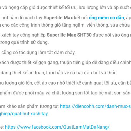
 và họng cấp gió được thiết kế tối ưu, lưu lượng lớn và áp suất
 hút hầm lò xách tay
Superlite Max
kết nối
ống mềm co dãn
, á
 cho các công trình thông gió tầng ngầm, viễn thông, sửa chữ
 xách tay công nghiệp
Superlite Max SHT30
được nối vào ống m
 trong quá trình sử dụng.
 cũng có tác dụng làm tắt đám cháy.
xách được thiết kế gọn gàng, thuận tiện giúp dễ dàng điều chỉn
 dáng thiết kế an toàn, lưới bảo vệ cả hai đầu hút và thổi.
ưu lượng gió lớn, cột áp cao nhờ thiết kế cánh quạt tối ưu, cân b
phẩm được phối màu và chất lượng sơn tốt tạo bề mặt sơn sáng
ham khảo sản phẩm tương tự:
https://diencohh.com/danh-muc-s
hiep/quat-hut-xach-tay
e:
https://www.facebook.com/QuatLamMatDaNang/