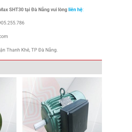
 Max SHT30 tại Đà Nẵng vui lòng
liên hệ
:
0905.255.786
.com
uận Thanh Khê, TP Đà Nẵng.