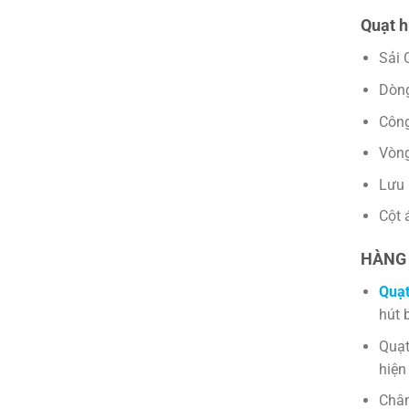
Quạt h
S
ả
i
Dòng
Côn
Vòng
Lưu 
Cột 
HÀNG 
Quạt
hút 
Quạt
hiện
Chân