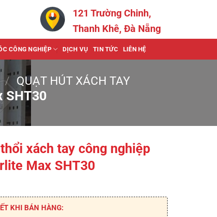
121 Trường Chinh,
Thanh Khê, Đà Nẵng
ÓC CÔNG NGHIỆP
DỊCH VỤ
TIN TỨC
LIÊN HỆ
/
QUẠT HÚT XÁCH TAY
ax SHT30
thổi xách tay công nghiệp
rlite Max SHT30
ẾT KHI BÁN HÀNG: