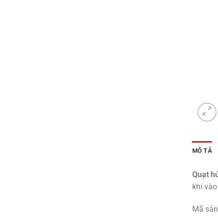
MÔ TẢ
Quạt hú
khí vào
Mã sản