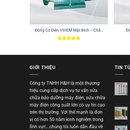
Động Cơ Điện VIHEM Mặt Bích – Chân
Độ
Đế
Được xếp
hạng
5.00
5 sao
GIỚI THIỆU
TIN T
Công ty TNHH H&H là một thương
hiệu cung cấp dịch vụ tư vấn sửa
chữa bảo dưỡng máy điện, sửa chữa
máy điện công suất lớn có uy tín cao
trên thị trường. Với thế mạnh là đơn
vị có hơn 50 năm kinh nghiệm trong
lĩnh vực...chúng tôi luôn dẫn đầu về