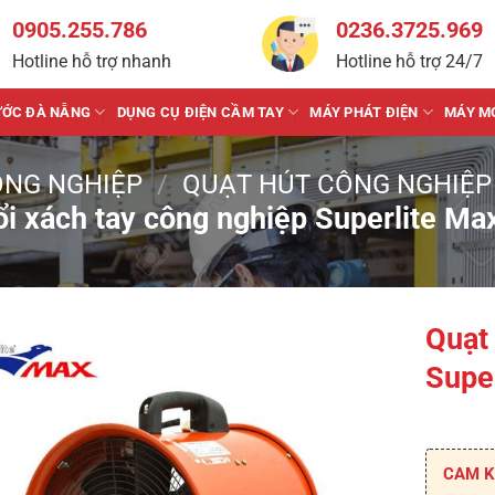
0905.255.786
0236.3725.969
Hotline hỗ trợ nhanh
Hotline hỗ trợ 24/7
ƯỚC ĐÀ NẴNG
DỤNG CỤ ĐIỆN CẦM TAY
MÁY PHÁT ĐIỆN
MÁY M
ÔNG NGHIỆP
/
QUẠT HÚT CÔNG NGHIỆP
ổi xách tay công nghiệp Superlite M
Quạt 
Supe
CAM K