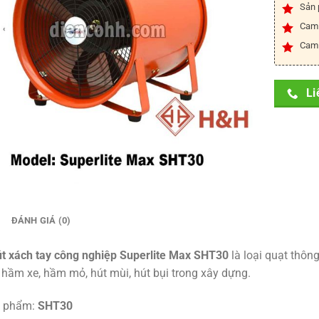
Sản 
Cam 
Cam 
Li
ĐÁNH GIÁ (0)
t xách tay công nghiệp Superlite Max SHT30
là loại quạt thôn
 hầm xe, hầm mỏ, hút mùi, hút bụi trong xây dựng.
 phẩm:
SHT30