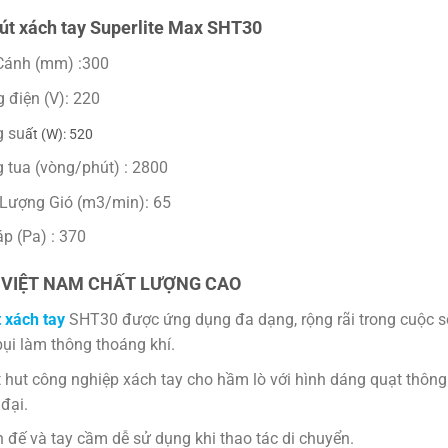
út xách tay Superlite Max SHT30
 Cánh (mm) :300
 điện (V): 220
g su
ấ
t (W): 520
 tua (vòng/phút) : 2800
Lượng Gió (m3/min): 65
áp (Pa) : 370
VIỆT NAM CHẤT LƯỢNG CAO
 xách tay
SHT30 được ứng dụng đa dạng, rộng rãi trong cuộc số
bụi làm thông thoáng khí.
 hut công nghiệp xách tay cho hầm lò với hình dáng quạt thông
 đại.
 đế và tay cầm dễ sử dụng khi thao tác di chuyển.