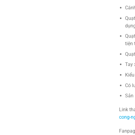
Cánh
Quạt
dụng
Quạt
tiện
Quạt
Tay 
Kiểu
Có l
Sản 
Link t
cong-ng
Fanpag