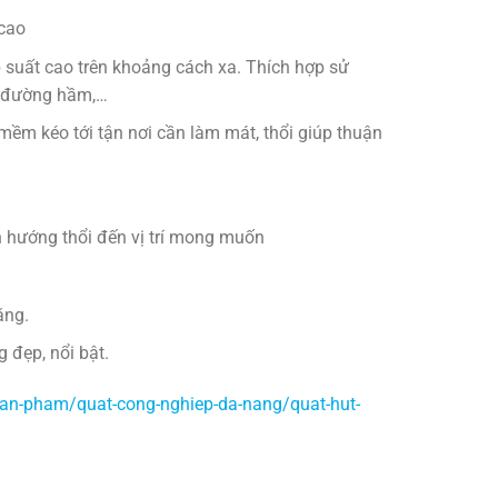
 cao
p suất cao trên khoảng cách xa. Thích hợp sử
a đường hầm,…
ềm kéo tới tận nơi cần làm mát, thổi giúp thuận
h hướng thổi đến vị trí mong muốn
ằng.
 đẹp, nổi bật.
an-pham/quat-cong-nghiep-da-nang/quat-hut-