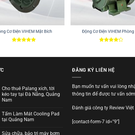
ng Cơ Điện VIHEM Mặt Bích
Động Cơ Điện VIHEM Phòng
Được xếp
Được xếp
hạng
5.00
hạng
4.25
5 sao
5 sao
ỨC
ĐĂNG KÝ LIÊN HỆ
Bạn muốn tư vấn vui lòng nh
Cho thuê Palang xích, tời
thông tin để được tư vấn sớm
kéo tay tại Đà Nẵng, Quảng
Nam
Đánh giá công ty
Review Việt
Tấm Làm Mát Cooling Pad
tại Quảng Nam
[contact-form-7 id="9"]
Sửa chữa, bảo trì máy bơm