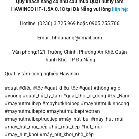
Quý khách hàng có nhu cầu mua Quạt hút ly tâm
HAWINCO HF-1.5A 0.18 tại Đà Nẵng vui lòng
liên hệ
:
Hotline: (0236) 3.725.969 hoặc 0905.255.786
Email: hhdanang@gmail.com
Văn phòng:121 Trường Chinh, Phường An Khê, Quận
Thanh Khê, TP Đà Nẵng.
Quạt ly tâm công nghiệp Hawinco
#quạt #điều #tốc #quạt_điều_tốc #quạt #thông #gió
#vuông #quạt_hút_ly_tâm #quat_thoi_di_dong #Đà_Nẵng
#mayhutmuibep #mayhutkhoibep #mayhutmuikinhcong
#mayhutmuibepto #mayhutmuibeptreotran
#mayhutmuibeptructiep #máy_hút_bụi #máy_hút_mùi
#máy_hút_mùi_bếp #hút_mùi_bếp #hút_mùi
#máy_hút_khói #máy_hút_khoi_nhà_bếp