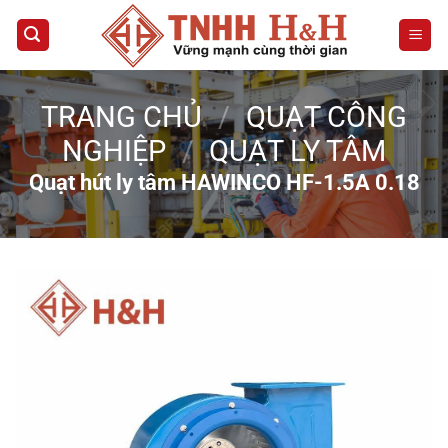
Bỏ
qua
nội
dung
TRANG CHỦ
/
QUẠT CÔNG
NGHIỆP
/
QUẠT LY TÂM
Quạt hút ly tâm HAWINCO HF-1.5A 0.18