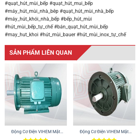
#quạt_hút_mùi_bếp #quạt_hút_mui_bếp
#máy_hút_mùi_nhà_bêp #quạt_hút_mùi_nhà_bếp
#máy_hút_khói_nhà_bếp #bếp_hút_mùi
#hút_mùi_bếp_tự_chế #bán_quạt_hút_mùi_bếp
#may_hut_khoi #hút_mùi_bauer #hút_mùi_inox_tự_chế
SẢN PHẨM LIÊN QUAN
Động Cơ Điện VIHEM Mặt
Động Cơ Điện VIHEM Mặt
Bích – Chân Đế
Bích