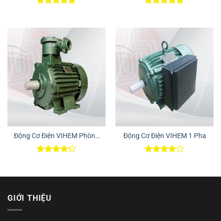
Được xếp
Được xếp
hạng
5.00
hạng
5.00
5 sao
5 sao
Động Cơ Điện VIHEM Phòng
Động Cơ Điện VIHEM 1 Pha
Nổ
Được xếp
Được
hạng
4.25
xếp hạng
5 sao
4.00
5
sao
GIỚI THIỆU