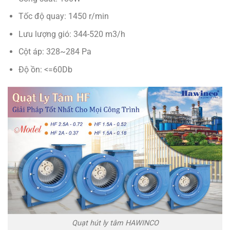
Tốc độ quay: 1450 r/min
Lưu lượng gió: 344-520 m3/h
Cột áp: 328~284 Pa
Độ ồn: <=60Db
Quạt hút ly tâm HAWINCO