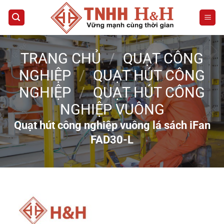
Bỏ
qua
nội
dung
TRANG CHỦ
/
QUẠT CÔNG
NGHIỆP
/
QUẠT HÚT CÔNG
NGHIỆP
/
QUẠT HÚT CÔNG
NGHIỆP VUÔNG
Quạt hút công nghiệp vuông lá sách iFan
FAD30-L