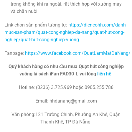
trong không khí ra ngoài, rất thích hợp với xưởng may
và chăn nuôi.
Link chon sản phẩm tương tự:
https://diencohh.com/danh-
muc-san-pham/quat-cong-nghiep-da-nang/quat-hut-cong-
nghiep/quat-hut-cong-nghiep-vuong
Fanpage:
https://www.facebook.com/QuatLamMatDaNang/
Quý khách hàng có nhu cầu mua Quạt hút công nghiệp
vuông lá sách iFan FAD30-L vui lòng
liên hệ
:
Hotline: (0236) 3.725.969 hoặc 0905.255.786
Email: hhdanang@gmail.com
Văn phòng:121 Trường Chinh, Phường An Khê, Quận
Thanh Khê, TP Đà Nẵng.