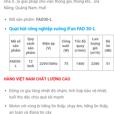
nhà ở…là giải pháp cho việc thông gió, thông khí… Đà
Nẵng, Quảng Nam, Huế
Mã sản phẩm:
FAD30-L
Quạt hút công nghiệp vuông iFan FAD 30-L
Quy
Lưu
Mã số
Công
Tốc độ
Độ
cách
Điện áp
lượng
sản
suất
quay
ồn
sản
(V)
gió
phẩm
(W)
(r/min)
(dB)
phẩm
(m³/h)
FAD30-
12
220V/50Hz
75
1400
2280
51
L
Inch
HÀNG VIỆT NAM CHẤT LƯỢNG CAO
Động cơ gia tăng nhiệt độ chậm, tích hợp bảo vệ nhiệt,
tuổi thọ dài, chịu quá tải mạnh
Motor với v
òng bi tiếng ồn thấp, chạy êm, tiếng ồn thấp,
an toàn và đáng tin cậy