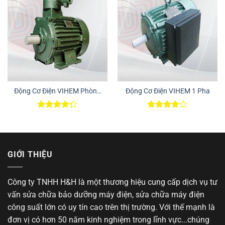
Động Cơ Điện VIHEM Phòng
Động Cơ Điện VIHEM 1 Pha
Nổ
Được xếp
Được
hạng
4.25
xếp hạng
5 sao
4.00
5
sao
GIỚI THIỆU
Công ty TNHH H&H là một thương hiệu cung cấp dịch vụ tư
vấn sửa chữa bảo dưỡng máy điện, sửa chữa máy điện
công suất lớn có uy tín cao trên thị trường. Với thế mạnh là
đơn vị có hơn 50 năm kinh nghiệm trong lĩnh vực...chúng