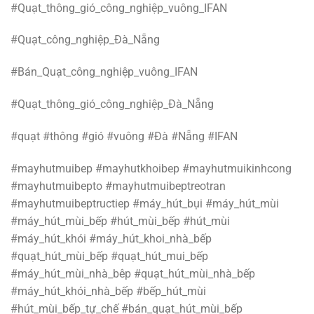
#Quạt_thông_gió_công_nghiệp_vuông_IFAN
#Quạt_công_nghiệp_Đà_Nẵng
#Bán_Quạt_công_nghiệp_vuông_IFAN
#Quạt_thông_gió_công_nghiệp_Đà_Nẵng
#quạt #thông #gió #vuông #Đà #Nẵng #IFAN
#mayhutmuibep #mayhutkhoibep #mayhutmuikinhcong
#mayhutmuibepto #mayhutmuibeptreotran
#mayhutmuibeptructiep #máy_hút_bụi #máy_hút_mùi
#máy_hút_mùi_bếp #hút_mùi_bếp #hút_mùi
#máy_hút_khói #máy_hút_khoi_nhà_bếp
#quạt_hút_mùi_bếp #quạt_hút_mui_bếp
#máy_hút_mùi_nhà_bêp #quạt_hút_mùi_nhà_bếp
#máy_hút_khói_nhà_bếp #bếp_hút_mùi
#hút_mùi_bếp_tự_chế #bán_quạt_hút_mùi_bếp