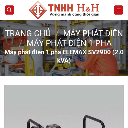
Bỏ
qua
nội
dung
TRANG CHỦ
/
MÁY PHÁT ĐIỆN
/
MÁY PHÁT ĐIỆN 1 PHA
Máy phát điện 1 pha ELEMAX SV2900 (2.0
kVA)