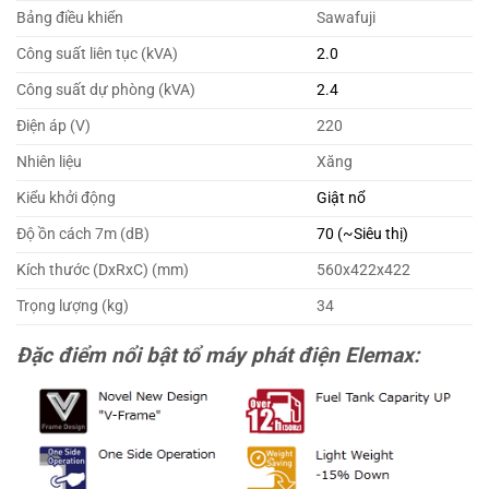
Bảng điều khiển
Sawafuji
Công suất liên tục (kVA)
2.0
Công suất dự phòng (kVA)
2.4
Điện áp (V)
220
Nhiên liệu
Xăng
Kiểu khởi động
Giật nổ
Độ ồn cách 7m (dB)
70 (~Siêu thị)
Kích thước (DxRxC) (mm)
560x422x422
Trọng lượng (kg)
34
Đ
ặc điểm nổi bật tổ máy phát điện Elemax: