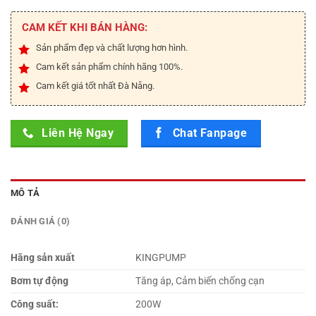
là:
tại
₫1.950.000.
là:
CAM KẾT KHI BÁN HÀNG:
₫1.650.000.
Sản phẩm đẹp và chất lượng hơn hình.
Cam kết sản phẩm chính hãng 100%.
Cam kết giá tốt nhất Đà Nẵng.
Liên Hệ Ngay
Chat Fanpage
MÔ TẢ
ĐÁNH GIÁ (0)
Hãng sản xuất
KINGPUMP
Bơm tự động
Tăng áp, Cảm biến chống cạn
Công suất:
200W