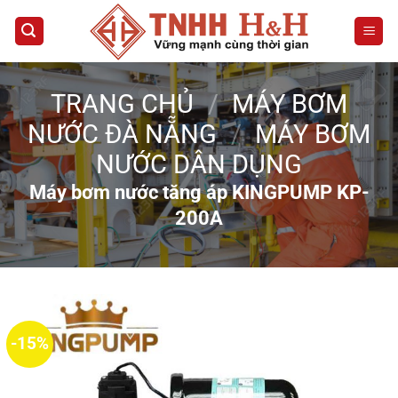
Bỏ
qua
nội
dung
TRANG CHỦ
/
MÁY BƠM
NƯỚC ĐÀ NẴNG
/
MÁY BƠM
NƯỚC DÂN DỤNG
Máy bơm nước tăng áp KINGPUMP KP-
200A
-15%