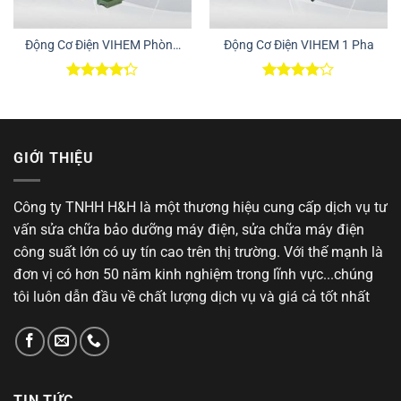
Động Cơ Điện VIHEM Phòng
Động Cơ Điện VIHEM 1 Pha
Nổ
Được xếp
Được
hạng
4.25
xếp hạng
5 sao
4.00
5
sao
GIỚI THIỆU
Công ty TNHH H&H là một thương hiệu cung cấp dịch vụ tư
vấn sửa chữa bảo dưỡng máy điện, sửa chữa máy điện
công suất lớn có uy tín cao trên thị trường. Với thế mạnh là
đơn vị có hơn 50 năm kinh nghiệm trong lĩnh vực...chúng
tôi luôn dẫn đầu về chất lượng dịch vụ và giá cả tốt nhất
TIN TỨC