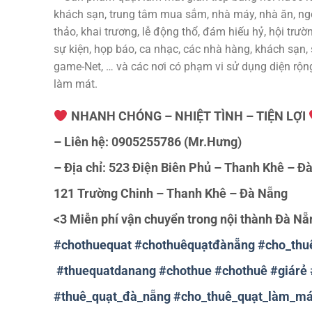
khách sạn, trung tâm mua sắm, nhà máy, nhà ăn, ngoà
thảo, khai trương, lễ động thổ, đám hiếu hỷ, hội trườ
sự kiện, họp báo, ca nhạc, các nhà hàng, khách sạn
game-Net, … và các nơi có phạm vi sử dụng diện rộng
làm mát.
NHANH CHÓNG – NHIỆT TÌNH – TIỆN LỢI
– Liên hệ: 0905255786️ (Mr.Hưng)
– Địa chỉ: 523 Điện Biên Phủ – Thanh Khê – Đ
121 Trường Chinh – Thanh Khê – Đà Nẵng
<3
Miễn phí vận chuyển trong nội thành Đà Nẵ
#
chothuequat
#
chothuêquạtđànẵng
#
cho_thu
#
thuequatdanang
#
chothue
#
chothuê
#
giárẻ
#
thuê_quạt_đà_nẵng
#
cho_thuê_quạt_làm_má