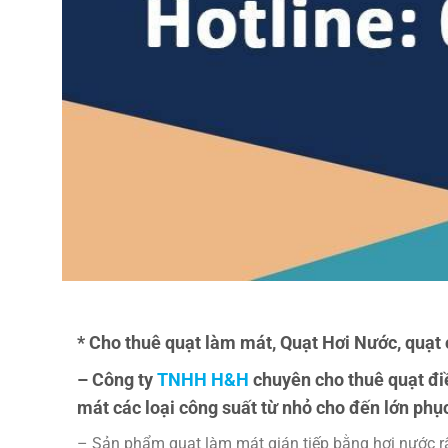
* Cho thuê quạt làm mát, Quạt Hơi Nước, quạ
– Công ty
TNHH H&H
chuyên cho thuê quạt đi
mát các loại công suất từ nhỏ cho đến lớn phụ
– Sản phẩm quạt làm mát gián tiếp bằng hơi nước rấ