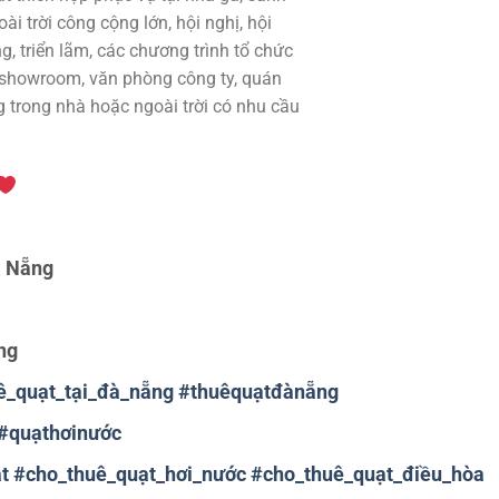
i trời công cộng lớn, hội nghị, hội
ng, triển lãm, các chương trình tổ chức
, showroom, văn ph
òng công ty, quán
 trong nhà hoặc ngoài trời có nhu cầu
à Nẵng
ng
ê_quạt_tại_đà_nẵng
#
thuêquạtđànẵng
#
quạthơinước
t
#
cho_thuê_quạt_hơi_nước
#
cho_thuê_quạt_điều_hòa