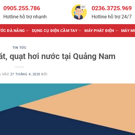
0905.255.786
0236.3725.969
Hotline hỗ trợ nhanh
Hotline hỗ trợ 24/7
ƯỚC ĐÀ NẴNG
DỤNG CỤ ĐIỆN CẦM TAY
MÁY PHÁT ĐIỆN
MÁY M
TIN TỨC
át, quạt hơi nước tại Quảng Nam
G VÀO
27 THÁNG 4, 2020
BỞI