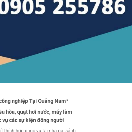
t công nghiệp Tại Quảng Nam*
ều hòa, quạt hơi nước, máy làm
c vụ các sự kiện đông người
t thích hợp phục vụ tại nhà ga, sảnh