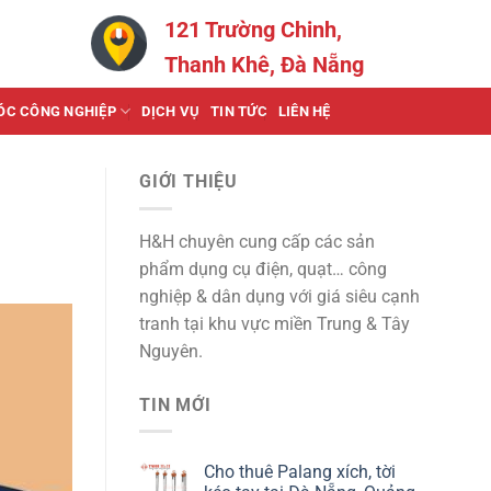
121 Trường Chinh,
Thanh Khê, Đà Nẵng
ÓC CÔNG NGHIỆP
DỊCH VỤ
TIN TỨC
LIÊN HỆ
GIỚI THIỆU
H&H chuyên cung cấp các sản
phẩm dụng cụ điện, quạt… công
nghiệp & dân dụng với giá siêu cạnh
tranh tại khu vực miền Trung & Tây
Nguyên.
TIN MỚI
Cho thuê Palang xích, tời