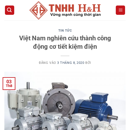
Bỏ
qua
nội
dung
TIN TỨC
Việt Nam nghiên cứu thành công
động cơ tiết kiệm điện
ĐĂNG VÀO
3 THÁNG 8, 2020
BỞI
03
Th8