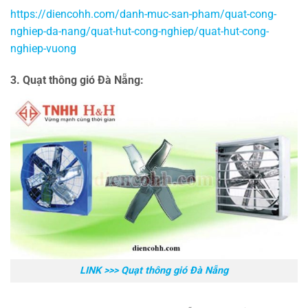
https://diencohh.com/danh-muc-san-pham/quat-cong-
nghiep-da-nang/quat-hut-cong-nghiep/quat-hut-cong-
nghiep-vuong
3. Quạt thông gió Đà Nẵng:
LINK >>> Quạt thông gió Đà Nẵng