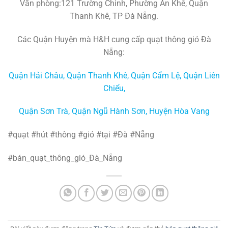
Văn phòng:121 Trường Chinh, Phường An Khê, Quận
Thanh Khê, TP Đà Nẵng.
Các Quận Huyện mà H&H cung cấp quạt thông gió Đà
Nẵng:
Quận Hải Châu
,
Quận Thanh Khê
,
Quận Cẩm Lệ
,
Quận Liên
Chiểu
,
Quận Sơn Trà
,
Quận Ngũ Hành Sơn
,
Huyện Hòa Vang
#quạt #hút #thông #gió #tại #Đà #Nẵng
#bán_quạt_thông_gió_Đà_Nẵng