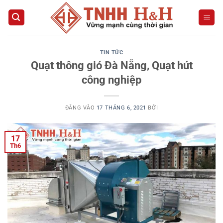
Bỏ
qua
nội
dung
TIN TỨC
Quạt thông gió Đà Nẵng, Quạt hút
công nghiệp
ĐĂNG VÀO
17 THÁNG 6, 2021
BỞI
17
Th6