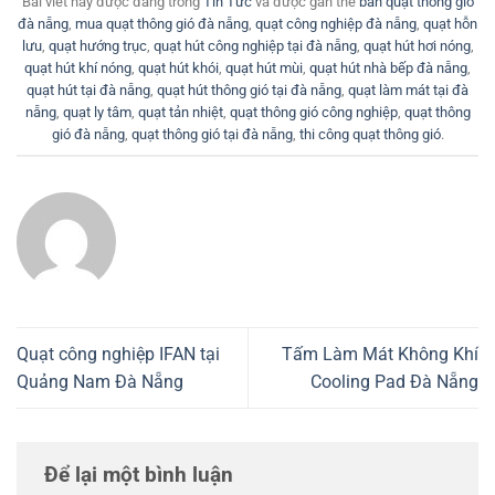
Bài viết này được đăng trong
Tin Tức
và được gắn thẻ
bán quạt thông gió
đà nẵng
,
mua quạt thông gió đà nẵng
,
quạt công nghiệp đà nẵng
,
quạt hỗn
lưu
,
quạt hướng trục
,
quạt hút công nghiệp tại đà nẵng
,
quạt hút hơi nóng
,
quạt hút khí nóng
,
quạt hút khói
,
quạt hút mùi
,
quạt hút nhà bếp đà nẵng
,
quạt hút tại đà nẵng
,
quạt hút thông gió tại đà nẵng
,
quạt làm mát tại đà
nẵng
,
quạt ly tâm
,
quạt tản nhiệt
,
quạt thông gió công nghiệp
,
quạt thông
gió đà nẵng
,
quạt thông gió tại đà nẵng
,
thi công quạt thông gió
.
Quạt công nghiệp IFAN tại
Tấm Làm Mát Không Khí
Quảng Nam Đà Nẵng
Cooling Pad Đà Nẵng
Để lại một bình luận