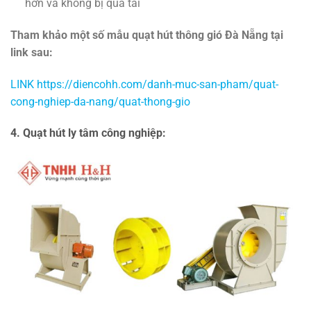
hơn và không bị quá tải
Tham khảo một số mẫu quạt hút thông gió Đà Nẵng tại
link sau:
LINK https://diencohh.com/danh-muc-san-pham/quat-
cong-nghiep-da-nang/quat-thong-gio
4. Quạt hút ly tâm công nghiệp: