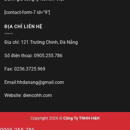
[contact-form-7 id="9"]
ĐỊA CHỈ LIÊN HỆ
Địa chỉ: 121 Trường Chinh, Đà Nẵng
Số điện thoại: 0905.255.786
Fax: 0236.3725.969
Email:
hhdanang@gmail.com
Website: diencohh.com
Copyright 2026 ©
Công Ty TNHH H&H