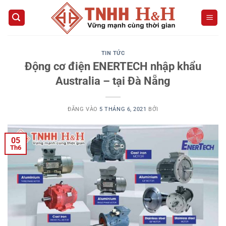
Bỏ
qua
nội
dung
TIN TỨC
Động cơ điện ENERTECH nhập khẩu
Australia – tại Đà Nẵng
ĐĂNG VÀO
5 THÁNG 6, 2021
BỞI
05
Th6