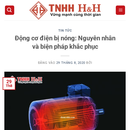
Bỏ
qua
nội
dung
TIN TỨC
Động cơ điện bị nóng: Nguyên nhân
và biện pháp khắc phục
ĐĂNG VÀO
29 THÁNG 8, 2020
BỞI
29
Th8