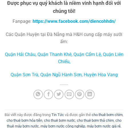
Được phục vụ quý khách là niềm vinh hạnh đối với
chúng tôi!
Fanpage:
https://www.facebook.com/diencohhdn/
Các Quận Huyện tại Đà Nẵng mà H&H cung cấp máy sưởi
ấm:
Quận Hải Châu
,
Quận Thanh Khê
,
Quận Cẩm Lệ
,
Quận Liên
Chiểu
,
Quận Sơn Trà
,
Quận Ngũ Hành Sơn
,
Huyện Hòa Vang
Bài viết này được đăng trong
Tin Tức
và được gắn thẻ
cho thuê bơm chìm
,
cho thuê bơm hỏa tiễn
,
cho thuê bơm nước
,
cho thuê bơm thả chìm
,
cho
thuê máy bơm nước
,
máy bơm nước công nghiệp
,
máy bơm nước giá rẻ
,