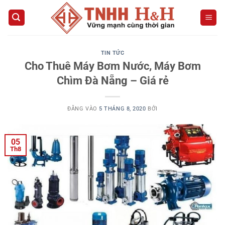
Bỏ
qua
nội
dung
TIN TỨC
Cho Thuê Máy Bơm Nước, Máy Bơm
Chìm Đà Nẵng – Giá rẻ
ĐĂNG VÀO
5 THÁNG 8, 2020
BỞI
05
Th8